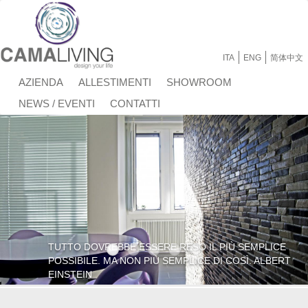
Salta al contenuto principale
ITA
ENG
简体中文
AZIENDA
ALLESTIMENTI
SHOWROOM
NEWS / EVENTI
CONTATTI
TUTTO DOVREBBE ESSERE RESO IL PIÙ SEMPLICE
POSSIBILE. MA NON PIÙ SEMPLICE DI COSÌ. ALBERT
EINSTEIN