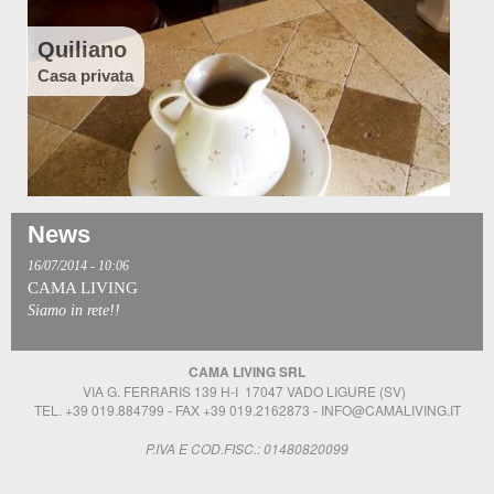
Quiliano
Casa privata
News
16/07/2014 - 10:06
Nuovo Allestimento
CAMA LIVING
Nella gallery un nuovo allestimento, fornitura bagno completa (casa
Siamo in rete!!
privata).
CAMA LIVING SRL
VIA G. FERRARIS 139 H-I 17047 VADO LIGURE (SV)
TEL. +39 019.884799 - FAX +39 019.2162873 -
INFO@CAMALIVING.IT
P.IVA E COD.FISC.: 01480820099